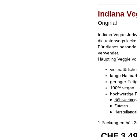
Indiana Ve
Original
Indiana Vegan Jerky
die unterwegs lecke
Für dieses besonders
verwendet.
Häuptling Veggie v
viel natürlich
lange Haltba
geringer Fett
100% vegan
hochwertige P
Nährwertang
Zutaten
Herstellang
1 Packung enthält 
CHF 3.4