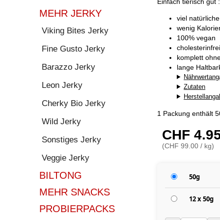
Einfach tierisch gut :
MEHR JERKY
viel natürlich
wenig Kalorie
Viking Bites Jerky
100% vegan
cholesterinfre
Fine Gusto Jerky
komplett ohn
Barazzo Jerky
lange Haltba
Nährwertang
Leon Jerky
Zutaten
Herstellang
Cherky Bio Jerky
1 Packung enthält 
Wild Jerky
CHF 4.9
Sonstiges Jerky
(CHF 99.00 / kg)
Veggie Jerky
BILTONG
50g
MEHR SNACKS
12 x 50g
PROBIERPACKS