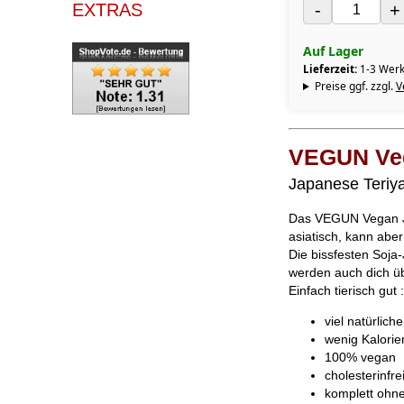
EXTRAS
-
+
Auf Lager
Lieferzeit:
1-3 Werk
Preise ggf. zzgl.
V
VEGUN Ve
Japanese Teriya
Das VEGUN Vegan Jer
asiatisch, kann ab
Die bissfesten Soja
werden auch dich ü
Einfach tierisch gut :
viel natürlich
wenig Kalorie
100% vegan
cholesterinfre
komplett ohn