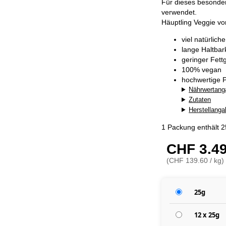
Für dieses besonders
verwendet.
Häuptling Veggie v
viel natürlich
lange Haltba
geringer Fett
100% vegan
hochwertige P
Nährwertang
Zutaten
Herstellang
1 Packung enthält 
CHF 3.4
(CHF 139.60 / kg)
25g
12 x 25g