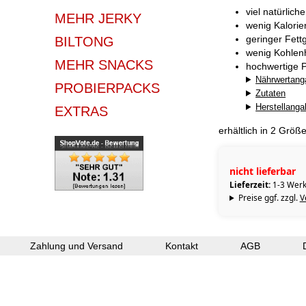
viel natürlich
MEHR JERKY
wenig Kalorie
geringer Fett
BILTONG
wenig Kohlen
MEHR SNACKS
hochwertige P
Nährwertang
PROBIERPACKS
Zutaten
Herstellang
EXTRAS
erhältlich in 2 Größ
nicht lieferbar
Lieferzeit:
1-3 Werk
Preise ggf. zzgl.
V
Zahlung und Versand
Kontakt
AGB